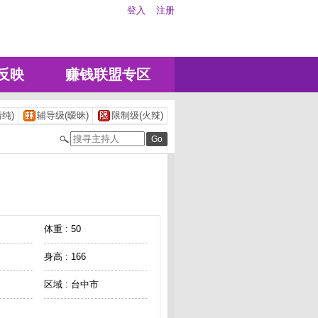
登入
注册
反映
赚钱联盟专区
纯)
辅导级(暧昧)
限制级(火辣)
体重 : 50
身高 : 166
区域 : 台中市