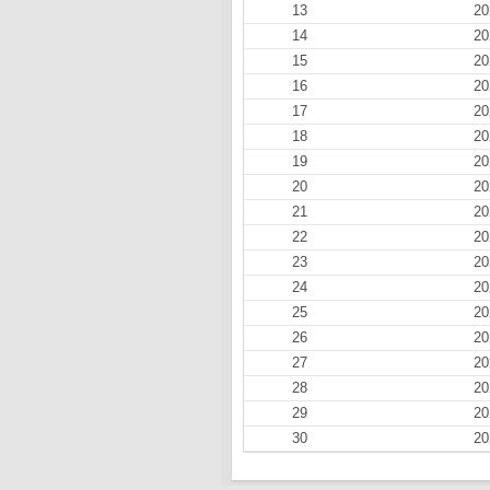
13
20
14
20
15
20
16
20
17
20
18
20
19
20
20
20
21
20
22
20
23
20
24
20
25
20
26
20
27
20
28
20
29
20
30
20