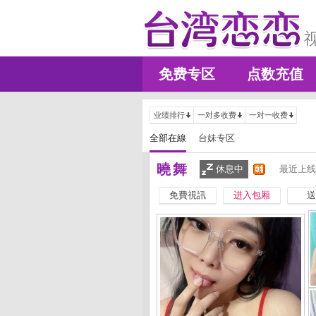
免费专区
点数充值
业绩排行
一对多收费
一对一收费
全部在線
台妹专区
曉舞
休息中
最近上线
免費視訊
进入包厢
送